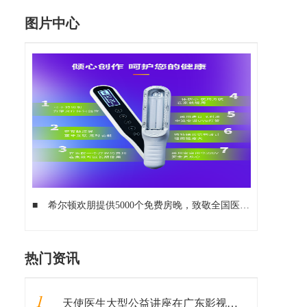
图片中心
■
希尔顿欢朋提供5000个免费房晚，致敬全国医务工作者
■
自
热门资讯
1
天使医生大型公益讲座在广东影视频道特别播出！