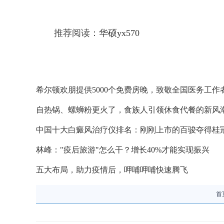
推荐阅读：
华硕yx570
希尔顿欢朋提供5000个免费房晚，致敬全国医务工作
自热锅、螺蛳粉更火了，食族人引领休食代餐的新风
中国十大白癜风治疗仪排名：刚刚上市的百骏夺得桂
林峰："疫后旅游"怎么干？增长40%才能实现振兴
五大布局，助力疫情后，呷哺呷哺快速腾飞
首