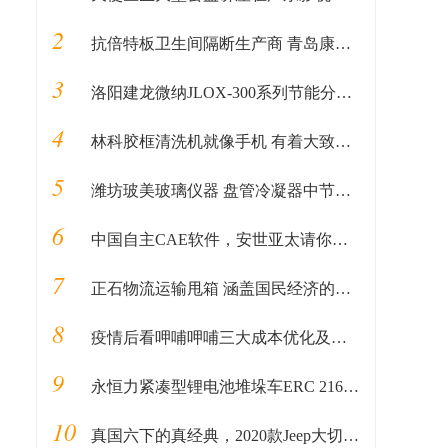
2
抗倍特板卫生间隔断生产商 青岛康仁合 专注所以更专业
3
洛阳建龙微纳JLOX-300系列节能分子筛 获得市场好评
4
林科胶框清洗机就像手机 有着大致如好的性能加更低的价格
5
潍坊玻美玻璃仪器 盘管冷凝器中节报价
6
中国自主CAE软件，安世亚太请你来快乐地开发
7
正石物流运输甩箱 涵盖国民经济的各个领域
8
疫情后看呷哺呷哺三大成本优化及业务布局
9
永恒力紧凑型锂电池堆垛车ERC 216zi荣获iF设计大奖
10
真国六下的真经典，2020款Jeep大切诺基享深度人生