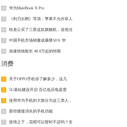
4
华为MateBook X Pro
5
《利刃出鞘》导演：苹果不允许坏人
6
给老公买了三星这款旗舰机，送他当
7
中国手机市场销量或暴降50％ 华
8
加速快续航长 48.8万起的特斯
消费
1
关于OPPO手机你了解多少，这几
2
5G基站建设开启 百亿低压电器需
3
使用华为手机的大致分为这三类人，
4
那些慢慢消失的手机功能
5
疫情之下，花呗可以暂时不还吗？支