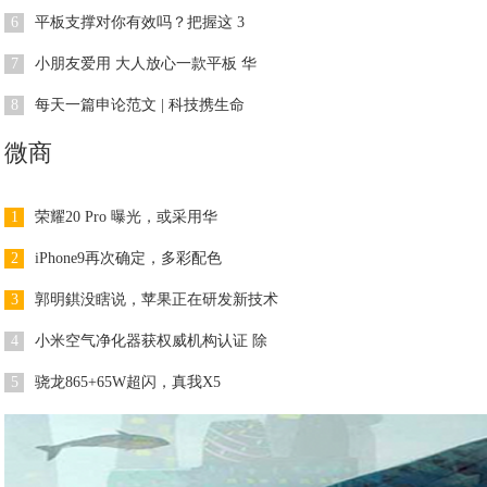
6
平板支撑对你有效吗？把握这 3
7
小朋友爱用 大人放心一款平板 华
8
每天一篇申论范文 | 科技携生命
微商
1
荣耀20 Pro 曝光，或采用华
2
iPhone9再次确定，多彩配色
3
郭明錤没瞎说，苹果正在研发新技术
4
小米空气净化器获权威机构认证 除
5
骁龙865+65W超闪，真我X5