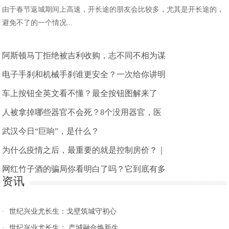
由于春节返城期间上高速，开长途的朋友会比较多，尤其是开长途的，
避免不了的一个情况...
阿斯顿马丁拒绝被吉利收购，志不同不相为谋
电子手刹和机械手刹谁更安全？一次给你讲明
车上按钮全英文看不懂？最全按钮图解来了
人被拿掉哪些器官不会死？8个没用器官，医
武汉今日“巨响”，是什么？
为什么疫情之后，最重要的就是控制房价？｜
网红竹子酒的骗局你看明白了吗？它到底有多
资讯
世纪兴业尤长生：戈壁筑城守初心
·
世纪兴业尤长生： 产城融合焕新生
·