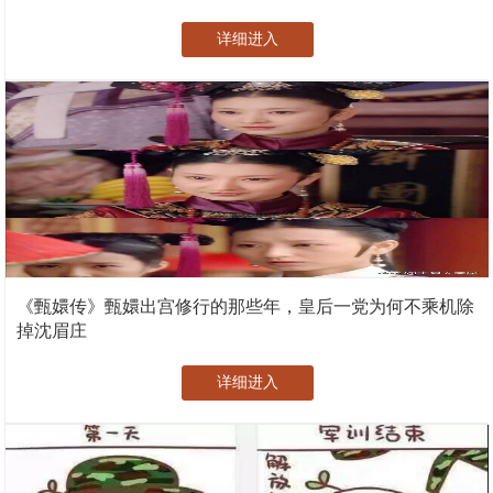
详细进入
《甄嬛传》甄嬛出宫修行的那些年，皇后一党为何不乘机除
掉沈眉庄
详细进入