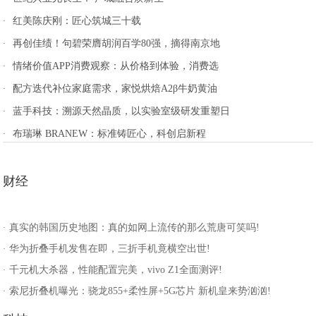
红美陈庆刚：匠心筑城三十载
·
再创佳绩！句碧荣膺胡润百学80强，摘得南京地
·
情绪价值APP消费观察：从价格到体验，消费选
·
配方迭代补位家庭需求，家悦烘焙A2β牛奶黄油
·
蓝手科技：溯源天然晶质，以实验室级研发重塑日
·
布瑞琳 BRANEW：标准铸匠心，科创启新程
·
财经
真实的韩国历史地图：真的如网上流传的那么荒唐可笑吗!
·
华为折叠手机发售在即，三折手机竟横空出世!
·
千元机大杀器，性能配置完美，vivo Z1全面测评!
·
索尼折叠机曝光：骁龙855+柔性屏+5G芯片 新机皇来势汹汹!
·