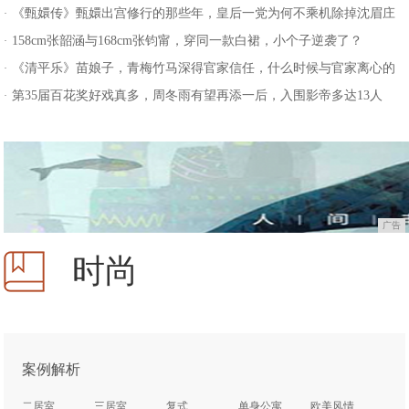
《甄嬛传》甄嬛出宫修行的那些年，皇后一党为何不乘机除掉沈眉庄
·
158cm张韶涵与168cm张钧甯，穿同一款白裙，小个子逆袭了？
·
《清平乐》苗娘子，青梅竹马深得官家信任，什么时候与官家离心的
·
第35届百花奖好戏真多，周冬雨有望再添一后，入围影帝多达13人
·
广告
时尚
案例解析
二居室
三居室
复式
单身公寓
欧美风情