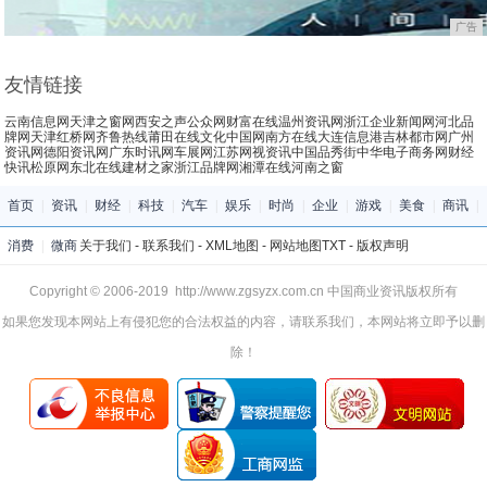
广告
友情链接
云南信息网
天津之窗网
西安之声
公众网
财富在线
温州资讯网
浙江企业新闻网
河北品
牌网
天津红桥网
齐鲁热线
莆田在线
文化中国网
南方在线
大连信息港
吉林都市网
广州
资讯网
德阳资讯网
广东时讯网
车展网
江苏网视
资讯中国
品秀街
中华电子商务网
财经
快讯
松原网
东北在线
建材之家
浙江品牌网
湘潭在线
河南之窗
首页
|
资讯
|
财经
|
科技
|
汽车
|
娱乐
|
时尚
|
企业
|
游戏
|
美食
|
商讯
|
消费
|
微商
关于我们
-
联系我们
-
XML地图
-
网站地图
TXT
-
版权声明
Copyright © 2006-2019 http://www.zgsyzx.com.cn 中国商业资讯版权所有
如果您发现本网站上有侵犯您的合法权益的内容，请联系我们，本网站将立即予以删
除！