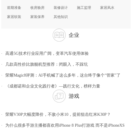
前期准备
收房验房
装修设计
施工监理
家居风水
家居软装
家装保养
其他知识
企业
高通5G技术行业应用广阔，变革汽车使用体验
·
几款高性价比旗舰机型推荐：闭眼入，不踩坑
·
荣耀Magic8评测：AI手机喊了这么多年，这台终于像个“管家”了
·
《成都诺和企业文化践行者》—践行文化，榜样力量
·
游戏
荣耀V30P大幅度降价，不敌小米10，提前狙击红米K30P？
·
为什么很多手游主播都喜欢用iPhone 8 Plus打游戏 而不是iPhoneXS
·