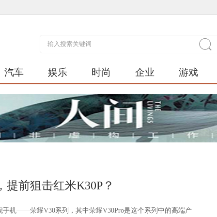
汽车
娱乐
时尚
企业
游戏
，提前狙击红米K30P？
手机——荣耀V30系列，其中荣耀V30Pro是这个系列中的高端产