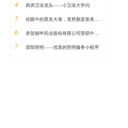
4
厨房卫浴龙头——小卫浴大学问
5
你眼中的星辰大海，竟然都是靠美瞳？| CBNData报告
6
恭贺丽申药业股份有限公司荣获中国科技创新先进单位
7
雷阳照明——优质的照明服务小程序