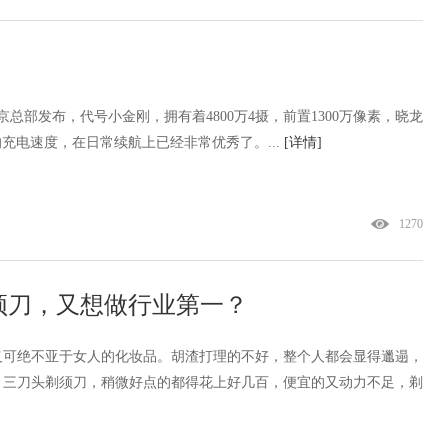
在小米北京总部发布，代号小金刚，拥有着4800万4摄，前置1300万像素，晓龙
8w的充电速度，在日常续航上已经非常优秀了。...
[详情]
1270
须刀，又想做行业第一？
义可绝不亚于女人的化妆品。胡渣打理的不好，整个人都会显得邋遢，
、三刀头剃须刀，稍微好点的都得花上好几百，便宜的又动力不足，剃