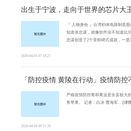
出生于宁波，走向于世界的芯片大
『 人物身份 』台湾积体电路制造
知道张忠谋，就像软件业不知道比尔
忠谋创造了2个里程碑式成就，一是发
2020-04-05 07:18:27
「防控疫情 黄陵在行动」疫情防控不
严格疫情防控青和果业是全县较大
售苹果。 记者：白冰 曹海军...
[详情
2020-04-04 09:51:29