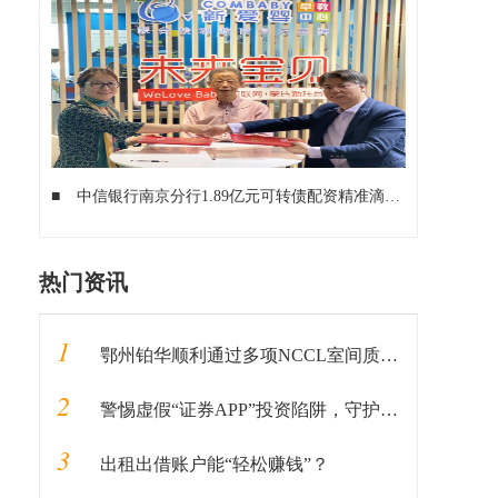
■
中信银行南京分行1.89亿元可转债配资精准滴灌半导体“硬核”科创
热门资讯
1
鄂州铂华顺利通过多项NCCL室间质评 精准检测实力获国家级权威认证
2
警惕虚假“证券APP”投资陷阱，守护财产安全
3
出租出借账户能“轻松赚钱”？