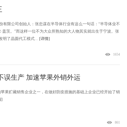
王
股份有限公司创始人：张忠谋在半导体行业有这么一句话：“半导体业不
·盖茨。”而这样一位不为大众所熟知的大人物其实就出生于宁波。张
明了晶圆代工模式...
[详情]
1654
误生产 加速苹果外销外运‍
的苹果贮藏销售企业之一，在做好防疫措施的基础上企业已经开始了销
]
861