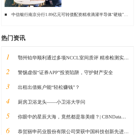
■
中信银行南京分行1.89亿元可转债配资精准滴灌半导体“硬核”科创
■
热门资讯
1
鄂州铂华顺利通过多项NCCL室间质评 精准检测实力获国家级权威认证
2
警惕虚假“证券APP”投资陷阱，守护财产安全
3
出租出借账户能“轻松赚钱”？
4
厨房卫浴龙头——小卫浴大学问
5
你眼中的星辰大海，竟然都是靠美瞳？| CBNData报告
6
恭贺丽申药业股份有限公司荣获中国科技创新先进单位