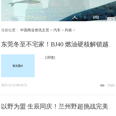
广告
当前位置：
中国商业资讯主页
>
汽车
> 列表 >
东莞冬至不宅家！BJ40 燃油硬核解锁越野新潮流
...
[详情]
2025-12-23 09:43:51
15665
以野为盟 生辰同庆！兰州野超挑战完美收官