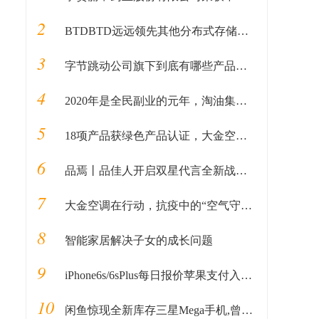
2
BTDBTD远远领先其他分布式存储，BTD挖矿新手入门教程
3
字节跳动公司旗下到底有哪些产品？太厉害了
4
2020年是全民副业的元年，淘油集领跑
5
18项产品获绿色产品认证，大金空调成为中国质量认证中心“绿色产品首批获证企业”
6
品焉丨品佳人开启双星代言全新战略，应采儿成全新代言人
7
大金空调在行动，抗疫中的“空气守护者”
8
智能家居解决子女的成长问题
9
iPhone6s/6sPlus每日报价苹果支付入华时间曝光
10
闲鱼惊现全新库存三星Mega手机,曾经要卖3999,还值25