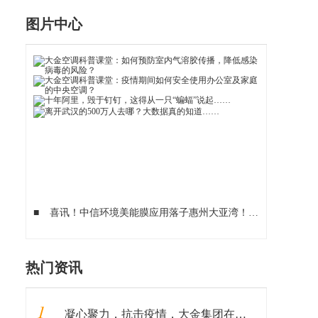
图片中心
■
喜讯！中信环境美能膜应用落子惠州大亚湾！
■
中央供料系
热门资讯
1
凝心聚力，抗击疫情，大金集团在行动