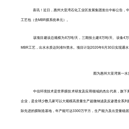
喜讯！近日，惠州大亚湾石化工业区发展集团发出中标公告，中
工艺包（含MBR膜系统单元）。
该项目建设总规模为8万吨/天，三期按土建8万吨/天、设备4
MBR工艺，出水水质达到准IV类水。项目计划2020年6月30日实现通
图为惠州大亚湾第一水
中信环境技术是世界膜技术研发及应用领域的杰出代表，旗下美
企业，是全球少数几家可以大规模高质量生产超微纳滤及反渗透全系列
际先进的膜制造基地，年产能可达3300万平方，生产能力及出货量稳