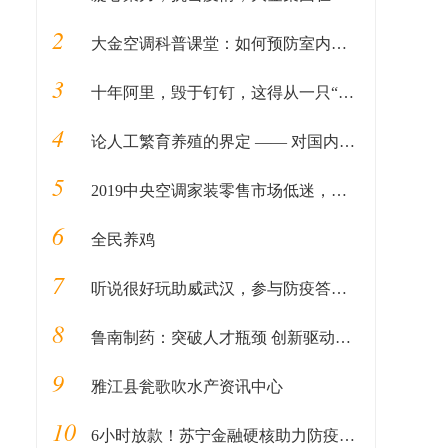
2
大金空调科普课堂：如何预防室内气溶胶传播，降低感染病毒的风险？
3
十年阿里，毁于钉钉，这得从一只“蝙蝠”说起……
4
论人工繁育养殖的界定 —— 对国内黑斑蛙养殖现状的思考
5
2019中央空调家装零售市场低迷，大金空调为何仍具有领先优势？
6
全民养鸡
7
听说很好玩助威武汉，参与防疫答题送888元红包
8
鲁南制药：突破人才瓶颈 创新驱动发展
9
雅江县瓮歌吹水产资讯中心
10
6小时放款！苏宁金融硬核助力防疫物资生产企业复工