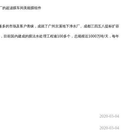
厂的超滤膜车间美能膜组件
越多的市场及客户青睐，成就了广州京溪地下净水厂、成都三四五八提标扩容
目前国内建成的膜法水处理工程逾100多个，总规模近1000万吨/天，每年
2020-03-04
2020-03-04