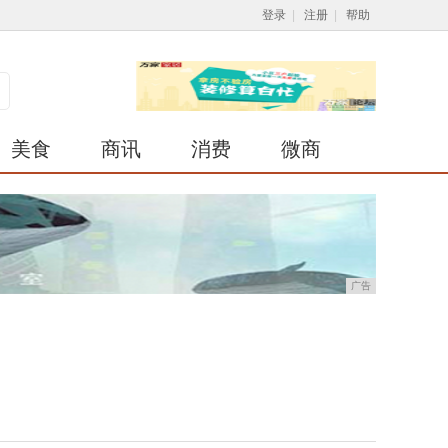
登录
|
注册
|
帮助
美食
商讯
消费
微商
广告