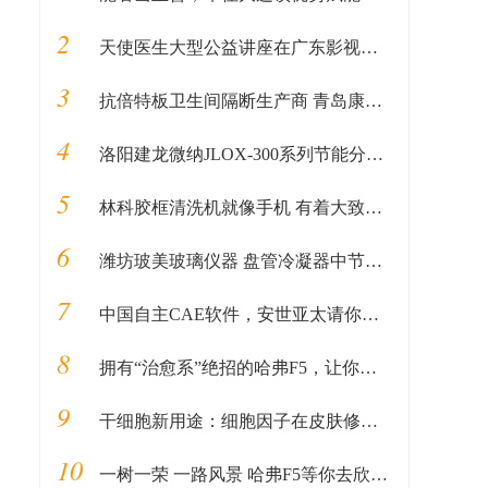
2
天使医生大型公益讲座在广东影视频道特别播出！
3
抗倍特板卫生间隔断生产商 青岛康仁合 专注所以更专业
4
洛阳建龙微纳JLOX-300系列节能分子筛 获得市场好评
5
林科胶框清洗机就像手机 有着大致如好的性能加更低的价格
6
潍坊玻美玻璃仪器 盘管冷凝器中节报价
7
中国自主CAE软件，安世亚太请你来快乐地开发
8
拥有“治愈系”绝招的哈弗F5，让你的安全出行触手可及
9
干细胞新用途：细胞因子在皮肤修复领域的新应用
10
一树一荣 一路风景 哈弗F5等你去欣赏万物复苏