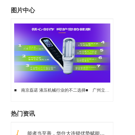
图片中心
■
南京磊诺 液压机械行业的不二选择
■
广州立鑫 无极振动眼霜软管 一触即发 带给你“晴”彩人生
热门资讯
1
能者当至善，华住大连锁优势赋能全国战"疫"