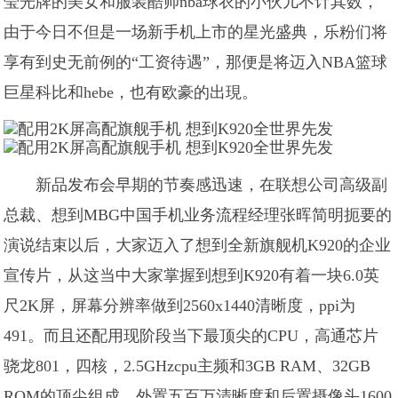
莹光牌的美女和服装酷帅nba球衣的小伙儿不计其数，
由于今日不但是一场新手机上市的星光盛典，乐粉们将
享有到史无前例的“工资待遇”，那便是将迈入NBA篮球
巨星科比和hebe，也有欧豪的出現。
新品发布会早期的节奏感迅速，在联想公司高级副
总裁、想到MBG中国手机业务流程经理张晖简明扼要的
演说结束以后，大家迈入了想到全新旗舰机K920的企业
宣传片，从这当中大家掌握到想到K920有着一块6.0英
尺2K屏，屏幕分辨率做到2560x1440清晰度，ppi为
491。而且还配用现阶段当下最顶尖的CPU，高通芯片
骁龙801，四核，2.5GHzcpu主频和3GB RAM、32GB
ROM的顶尖组成。外置五百万清晰度和后置摄像头1600