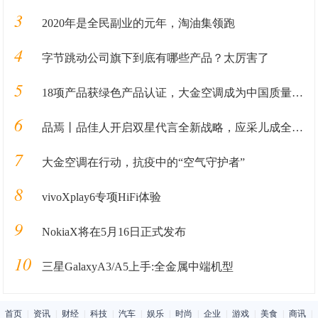
3
2020年是全民副业的元年，淘油集领跑
4
字节跳动公司旗下到底有哪些产品？太厉害了
5
18项产品获绿色产品认证，大金空调成为中国质量认证中心“绿色产品首批获证企业”
6
品焉丨品佳人开启双星代言全新战略，应采儿成全新代言人
7
大金空调在行动，抗疫中的“空气守护者”
8
vivoXplay6专项HiFi体验
9
NokiaX将在5月16日正式发布
10
三星GalaxyA3/A5上手:全金属中端机型
首页
|
资讯
|
财经
|
科技
|
汽车
|
娱乐
|
时尚
|
企业
|
游戏
|
美食
|
商讯
|