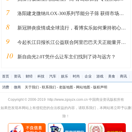
7
洛阳建龙微纳JLOX-300系列节能分子筛 获得市场好评
8
新冠肺炎疫情成全球流行，看博实乐如何秉持初心、援驰海外学子
9
今起长江日报长江公益联合阿里巴巴天天正能量开展“武汉谢谢你”活动，奖励抗“疫”一线的普通人
10
新自由光2.0T凭什么让车主们找到了诗与远方？
首页
|
资讯
|
财经
|
科技
|
汽车
|
娱乐
|
时尚
|
企业
|
游戏
|
美食
|
商讯
|
消费
|
微商
关于我们
-
联系我们
-
老版地图
-
网站地图
-
版权声明
Copyright © 2006-2019 http://www.zgsyzx.com.cn 中国商业资讯版权所有
如果您发现本网站上有侵犯您的合法权益的内容，请联系我们，本网站将立即予以删
除！