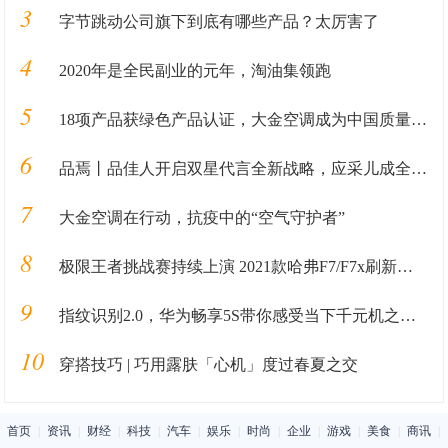
3
字节跳动公司旗下到底有哪些产品？太厉害了
4
2020年是全民副业的元年，淘油集领跑
5
18项产品获绿色产品认证，大金空调成为中国质量认证中心“绿色产品首批获证企业”
6
品焉丨品佳人开启双星代言全新战略，应采儿成全新代言人
7
大金空调在行动，抗疫中的“空气守护者”
8
极限王者挑战赛持续上演 2021款哈弗F7/F7x刷新智能驾驶新视野
9
指纹识别2.0，华为畅享5S带你感受当下千元机之动感
10
穿搭技巧 | 巧用露肤「心机」度过春夏之交
首页
|
资讯
|
财经
|
科技
|
汽车
|
娱乐
|
时尚
|
企业
|
游戏
|
美食
|
商讯
|