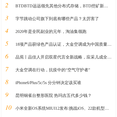
2
BTDBTD远远领先其他分布式存储，BTD挖矿新手入门教程
3
字节跳动公司旗下到底有哪些产品？太厉害了
4
2020年是全民副业的元年，淘油集领跑
5
18项产品获绿色产品认证，大金空调成为中国质量认证中心“绿色产品首批获证企业”
6
品焉丨品佳人开启双星代言全新战略，应采儿成全新代言人
7
大金空调在行动，抗疫中的“空气守护者”
8
iPhone6/Plus/5c/5s 分分钟决定该买谁
9
昆明铜雀台整形医院 热玛吉五代多少钱？
10
小米全新OS系统MIUI12发布:挑战iOS、22款机型首发