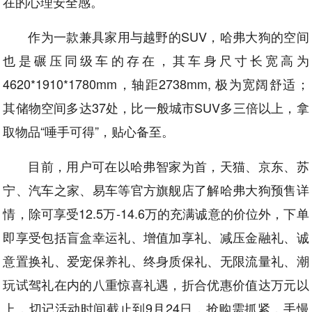
在的心理安全感。
作为一款兼具家用与越野的SUV，哈弗大狗的空间
也是碾压同级车的存在，其车身尺寸长宽高为
4620*1910*1780mm，轴距2738mm, 极为宽阔舒适；
其储物空间多达37处，比一般城市SUV多三倍以上，拿
取物品“唾手可得”，贴心备至。
目前，用户可在以哈弗智家为首，天猫、京东、苏
宁、汽车之家、易车等官方旗舰店了解哈弗大狗预售详
情，除可享受12.5万-14.6万的充满诚意的价位外，下单
即享受包括盲盒幸运礼、增值加享礼、减压金融礼、诚
意置换礼、爱宠保养礼、终身质保礼、无限流量礼、潮
玩试驾礼在内的八重惊喜礼遇，折合优惠价值达万元以
上，切记活动时间截止到9月24日，抢购需抓紧，手慢