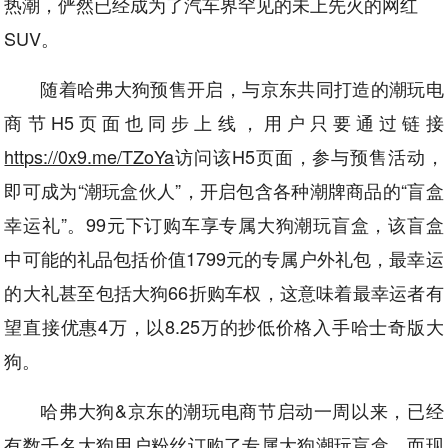
热潮，俨然已经成为了汽车界罕见的未上先火的网红
SUV。
随着哈弗大狗预售开启，与京东共同打造的潮玩电
商节H5页面也同步上线，用户只要通过链接
https://0x9.me/TZoYa
访问该H5页面，参与预售活动，
即可成为“潮玩盒伙人”，开启包含各种潮牌商品的“盲盒
幸运礼”。99元下订购车享专属大狗潮玩盲盒，该盲盒
中可能的礼品包括价值1799元的专属户外礼包，最幸运
的大礼甚至包括大狗66折购车权，这意味着最幸运者有
望直接优惠4万，以8.25万的抄低价格入手哈士奇版大
狗。
哈弗大狗&京东的潮玩电商节启动一周以来，已经
有数千名大狗用户粉丝订购了专属大狗潮玩盲盒。而现