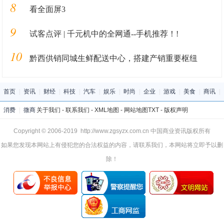
8
看全面屏3
9
试客点评 | 千元机中的全网通--手机推荐！!
10
黔西供销同城生鲜配送中心，搭建产销重要枢纽
首页
|
资讯
|
财经
|
科技
|
汽车
|
娱乐
|
时尚
|
企业
|
游戏
|
美食
|
商讯
|
消费
|
微商
关于我们
-
联系我们
-
XML地图
-
网站地图
TXT
-
版权声明
Copyright © 2006-2019 http://www.zgsyzx.com.cn 中国商业资讯版权所有
如果您发现本网站上有侵犯您的合法权益的内容，请联系我们，本网站将立即予以删
除！