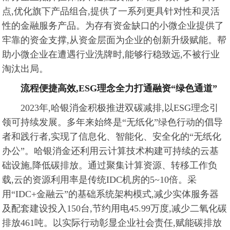
点,优化旗下产品组合,提供了一系列更具针对性和灵活
性的金融服务产品。为存有资金缺口的小微企业提供了
牢靠的资金支撑,从资金层面为企业的创新升级赋能。帮
助小微企业在遭遇行业洗牌时,能够行稳致远,不被行业
淘汰出局。
流程便捷高效,
ESG
理念
全力打通融资“绿色通道”
2023年,哈银消金积极推进双碳减排,以ESG理念引
领可持续发展。多年来始终是“无纸化”绿色行动的倡导
者和践行者,实现了信息化、智能化、安全化的“无纸化
办公”。哈银消金还利用云计算技术构建可持续的云基
础设施,降低碳排放。通过聚集计算资源、转移工作负
载,云的资源利用率是传统IDC机房的5~10倍。采
用“IDC+金融云”的基础系统架构模式,减少实体服务器
及配套建设投入150台,节约用电45.99万度,减少二氧化碳
排放461吨。以实际行动彰显企业社会责任,赋能碳排放