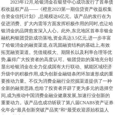
2023年12月,哈银消金在银登中心成功发行了首单债
权收益权产品——《橙意2023第一期信贷资产收益权集
合资金信托计划》,总规模达6亿元。该产品的发行在为
促进消费、扩大内需等方面发挥积极作用的同时,也让哈
银消金的品牌愈发深入人心。此外,东北地区首单非银金
融机构银团贷款成功落地,资金高达3.5亿元,进一步丰富
了哈银消金的融资渠道,在巩固融资结构的基础上,有效
拓宽融资渠道。凭借规模大、期限长以及利率合理等优
势,赢得广大投资者的高度认可。银团贷款的落地充分彰
显出哈银消金在全力促成国有大行联动、赋能区域经济
升级中的积极作用,成为创新金融链条闭环加速形成的重
要推动力量。不仅为消费金融行业挖掘渠道提供了一种
全新的融资思路,也给了投资者开辟了更为多元的选择空
间,成为推动中国消费金融业健康发展,加速行业创新的
重要动力。该产品也成功斩获了第八届CNABS资产证券
化年会“最具创新突破产品奖”和“最受欢迎原始权益人