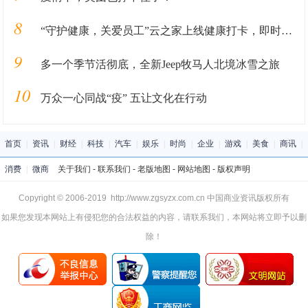
8
“守护健康，关爱员工”云之家上线健康打卡，即时通讯全免费使用
9
多一个季节活彻底，全新Jeep牧马人北境冰雪之旅
10
万众一心同战“疫” 五让文化在行动
首页
|
资讯
|
财经
|
科技
|
汽车
|
娱乐
|
时尚
|
企业
|
游戏
|
美食
|
商讯
|
消费
|
微商
关于我们
-
联系我们
-
老版地图
-
网站地图
-
版权声明
Copyright © 2006-2019 http://www.zgsyzx.com.cn 中国商业资讯版权所有
如果您发现本网站上有侵犯您的合法权益的内容，请联系我们，本网站将立即予以删
除！