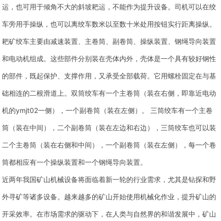
运，也可用于倾角不大的斜坡耙运，不能作为提升设备。司机可以在绞
车旁用手操纵，也可以离绞车数米以至数十米处用按钮实行距离操纵。
耙矿绞车主要由减速装置、主卷筒、副卷筒、操纵装置、钢绳导向装置
和电动机组成。这些部件分别装在壳体内外，壳体是一个具有较好钢性
的部件，既起保护、支撑作用，又承受全部载荷。它用螺栓固定在与基
础相连的二根滑道上。双筒绞车有一个主卷筒（装在右侧，即靠近电动
机的ymjt02一侧），一个副卷筒（装在左侧）。 三筒绞车有一个主卷
筒（装在中间），二个副卷筒（装在左边和右边），三筒绞车也可以装
二个主卷筒（装在右侧和中间），一个副卷筒（装在左侧），每一个卷
筒都相应有一个操纵装置和一个钢绳导向装置。
近两年我国矿山机械设备将面临着新一轮的行业需求，尤其是钻探和野
外寻矿等诸多设备。越来越多的矿山开始使用机械化作业，提升矿山的
开采效率。在市场需求的驱动下，在人类与自然界的和谐发展中，矿山