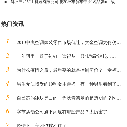
■
锦州三和矿山机器有限公司 耙矿绞车刹车带 知名品牌
■
战疫宅家，中国移动“咪咕云学堂”开启全场景轻松学模式
热门资讯
1
2019中央空调家装零售市场低迷，大金空调为何仍具有领先优势？
2
十年阿里，毁于钉钉，这得从一只“蝙蝠”说起……
3
为什么疫情之后，最重要的就是控制房价？｜幸福聚焦
4
男生无法接受的10种女生穿搭，有一种男生看到了就会远离
5
自己冻的冰块是白的，为啥肯德基的是透明的？网友看后：原来如此
6
字节跳动公司旗下到底有哪些产品？太厉害了
7
疫情下，美团也撑不住了！