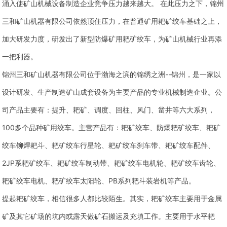
涌入使矿山机械设备制造企业竞争压力越来越大。 在此压力之下，锦州
三和矿山机器有限公司依然顶住压力，在普通矿用耙矿绞车基础之上，
加大研发力度，研发出了新型防爆矿用耙矿绞车，为矿山机械行业再添
一把利器。
锦州三和矿山机器有限公司位于渤海之滨的锦绣之洲--锦州，是一家以
设计研发、生产制造矿山成套设备为主要产品的专业机械制造企业。公
司产品主要有：提升、耙矿、调度、回柱、风门、凿井等六大系列，
100多个品种矿用绞车。主营产品有：耙矿绞车、防爆耙矿绞车、耙矿
绞车铆焊耙斗、耙矿绞车行星轮、耙矿绞车刹车带、耙矿绞车配件、
2JP系耙矿绞车、耙矿绞车制动带、耙矿绞车电机轮、耙矿绞车齿轮、
耙矿绞车电机、耙矿绞车太阳轮、PB系列耙斗装岩机等产品。
提起耙矿绞车，相信很多人都比较陌生。其实，耙矿绞车主要用于金属
矿及其它矿场的坑内或露天做矿石搬运及充填工作。主要用于水平耙