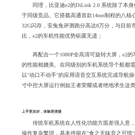
同理，比亚迪e2的DiLink 2.0 系统
于同级竞品。它搭载高通首款14nm制程的八核心处
32G闪存，安兔兔评测跑分高达8万分，与目前
比，e2的车机性能优势崭露无遗；
再配合一个1080P全高清可旋转大屏，e
的性能相媲美。在同级别的车机系统导个航都需
以"动口不动手"的应用语音交互系统完成导航操
寸中控大屏运行例如王者荣耀或者绝地求生这
上手更友好，体验更便捷
传统车机系统在人性化功能方面差强人意
操作复杂繁琐，基本停留在"食之无味弃之可惜"