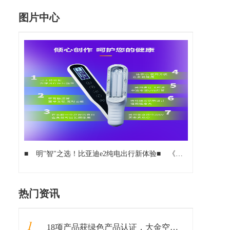
图片中心
■
明"智"之选！比亚迪e2纯电出行新体验
■
《祝福武汉》中泰旅行唱响“炎黄同心 一起战疫”的凯歌
热门资讯
1
18项产品获绿色产品认证，大金空调成为中国质量认证中心“绿色产品首批获证企业”