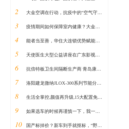
2
大金空调在行动，抗疫中的“空气守护者”
3
疫情期间如何保障室内健康？大金空调告诉你
4
能者当至善，华住大连锁优势赋能全国战"疫"
5
天使医生大型公益讲座在广东影视频道特别播出！
6
抗倍特板卫生间隔断生产商 青岛康仁合 专注所以更专业
7
洛阳建龙微纳JLOX-300系列节能分子筛 获得市场好评
8
生活全掌控,颜值再升级,15大配置免费送全新Jeep+指南者加料上市
9
如果选车的时候再谨慎一下，我一定不会错过新自由光2.0T
10
国产标掉价？新车到手就抠标，“野鸡变凤凰”行为暴露了谁的自卑