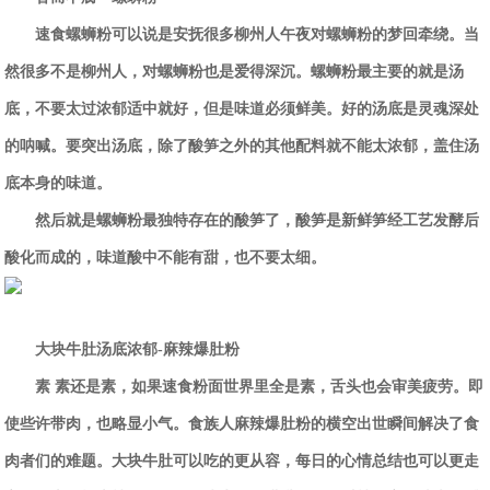
速食螺蛳粉可以说是安抚很多柳州人午夜对螺蛳粉的梦回牵绕。当
然很多不是柳州人，对螺蛳粉也是爱得深沉。螺蛳粉最主要的就是汤
底，不要太过浓郁适中就好，但是味道必须鲜美。好的汤底是灵魂深处
的呐喊。要突出汤底，除了酸笋之外的其他配料就不能太浓郁，盖住汤
底本身的味道。
然后就是螺蛳粉最独特存在的酸笋了，酸笋是新鲜笋经工艺发酵后
酸化而成的，味道酸中不能有甜，也不要太细。
大块牛肚汤底浓郁-麻辣爆肚粉
素 素还是素，如果速食粉面世界里全是素，舌头也会审美疲劳。即
使些许带肉，也略显小气。
食族人
麻辣爆肚粉的横空出世瞬间解决了食
肉者们的难题。大块牛肚可以吃的更从容，每日的心情总结也可以更走