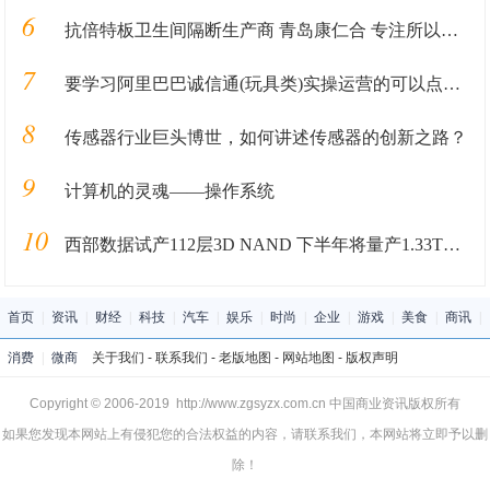
6
抗倍特板卫生间隔断生产商 青岛康仁合 专注所以更专业
7
要学习阿里巴巴诚信通(玩具类)实操运营的可以点进来了解！
8
传感器行业巨头博世，如何讲述传感器的创新之路？
9
计算机的灵魂——操作系统
10
西部数据试产112层3D NAND 下半年将量产1.33Tb容量
首页
|
资讯
|
财经
|
科技
|
汽车
|
娱乐
|
时尚
|
企业
|
游戏
|
美食
|
商讯
|
消费
|
微商
关于我们
-
联系我们
-
老版地图
-
网站地图
-
版权声明
Copyright © 2006-2019 http://www.zgsyzx.com.cn 中国商业资讯版权所有
如果您发现本网站上有侵犯您的合法权益的内容，请联系我们，本网站将立即予以删
除！