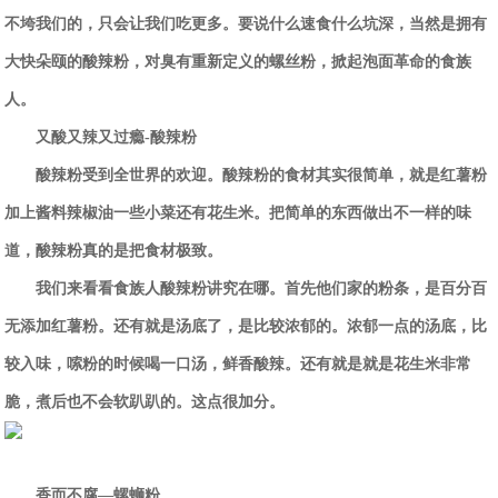
不垮我们的，只会让我们吃更多。要说什么速食什么坑深，
当然是拥有
大快朵颐的酸辣粉，对臭有重新定义的螺丝粉，掀起泡面革命的
食族
人
。
又酸又辣又过瘾-酸辣粉
酸辣粉受到全世界的欢迎。酸辣粉的食材其实很简单，就是
红薯
粉
加上酱料辣椒油一些小菜还有花生米。把简单的东西做出不一样的味
道，酸辣粉真的是把食材极致。
我们来看看
食族人
酸辣粉讲究在哪。首先他们家的粉条，是
百分百
无添加
红薯粉。还有就是汤底了，是比较浓郁
的
。浓郁一点的汤底，比
较入味，嗦粉的时候
喝一口汤
，
鲜香酸辣
。
还有就是
就是花生米
非常
脆，煮后也不
会
软趴趴的。这点很加分。
香而不腐—螺蛳粉