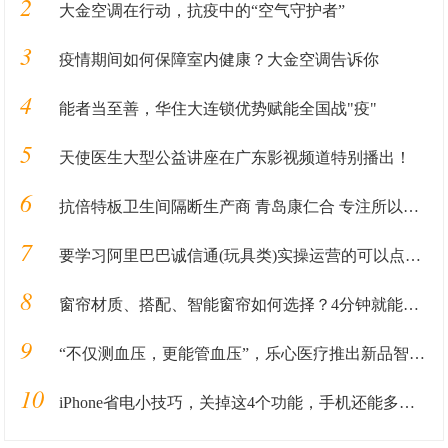
2
大金空调在行动，抗疫中的“空气守护者”
3
疫情期间如何保障室内健康？大金空调告诉你
4
能者当至善，华住大连锁优势赋能全国战"疫"
5
天使医生大型公益讲座在广东影视频道特别播出！
6
抗倍特板卫生间隔断生产商 青岛康仁合 专注所以更专业
7
要学习阿里巴巴诚信通(玩具类)实操运营的可以点进来了解！
8
窗帘材质、搭配、智能窗帘如何选择？4分钟就能看明白，值得参考
9
“不仅测血压，更能管血压”，乐心医疗推出新品智能血压计
10
iPhone省电小技巧，关掉这4个功能，手机还能多用3个小时