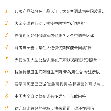
1
18项产品获绿色产品认证，大金空调成为中国质量认证中心“绿色产品首批获证企业”
2
大金空调在行动，抗疫中的“空气守护者”
3
疫情期间如何保障室内健康？大金空调告诉你
4
能者当至善，华住大连锁优势赋能全国战"疫"
5
天使医生大型公益讲座在广东影视频道特别播出！
6
抗倍特板卫生间隔断生产商 青岛康仁合 专注所以更专业
7
要学习阿里巴巴诚信通(玩具类)实操运营的可以点进来了解！
8
中国离全自动驾驶还有多远？丨亿欧问答
9
这几款比较好的平板，快来看看，你还在用吗