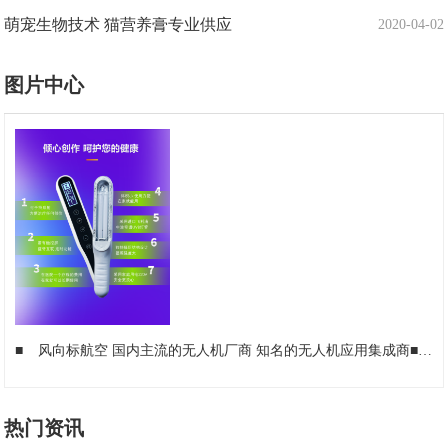
萌宠生物技术 猫营养膏专业供应
2020-04-02
图片中心
■
风向标航空 国内主流的无人机厂商 知名的无人机应用集成商
■
华
热门资讯