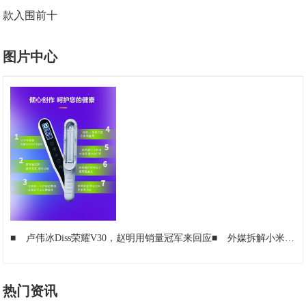
款入围前十
图片中心
■
卢伟冰Diss荣耀V30，赵明用销量冠军来回应
■
外媒拆解小米10 256GB，确认成本为3085元
热门资讯