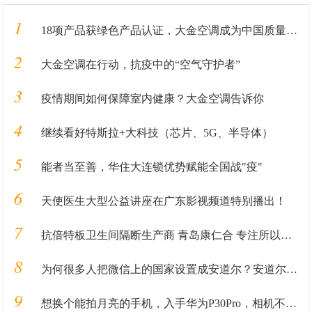
1
18项产品获绿色产品认证，大金空调成为中国质量认证中心“绿色产品首批获证企业”
2
大金空调在行动，抗疫中的“空气守护者”
3
疫情期间如何保障室内健康？大金空调告诉你
4
继续看好特斯拉+大科技（芯片、5G、半导体）
5
能者当至善，华住大连锁优势赋能全国战"疫"
6
天使医生大型公益讲座在广东影视频道特别播出！
7
抗倍特板卫生间隔断生产商 青岛康仁合 专注所以更专业
8
为何很多人把微信上的国家设置成安道尔？安道尔在哪里？
9
想换个能拍月亮的手机，入手华为P30Pro，相机不错，玩游戏有缺点