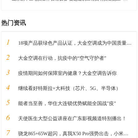
热门资讯
1
18项产品获绿色产品认证，大金空调成为中国质量认证中心“绿色产品首批获证企业”
2
大金空调在行动，抗疫中的“空气守护者”
3
疫情期间如何保障室内健康？大金空调告诉你
4
继续看好特斯拉+大科技（芯片、5G、半导体）
5
能者当至善，华住大连锁优势赋能全国战"疫"
6
天使医生大型公益讲座在广东影视频道特别播出！
7
骁龙865+65W超闪，真我X50 Pro强势出击，小米冲击旗舰市场悬了