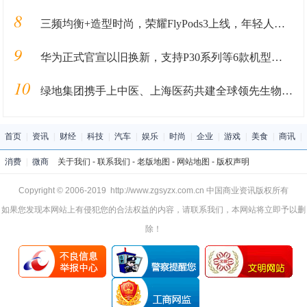
8
三频均衡+造型时尚，荣耀FlyPods3上线，年轻人的首选
9
华为正式官宣以旧换新，支持P30系列等6款机型，你等到了么？
10
绿地集团携手上中医、上海医药共建全球领先生物医药及医用物资产业园
首页
|
资讯
|
财经
|
科技
|
汽车
|
娱乐
|
时尚
|
企业
|
游戏
|
美食
|
商讯
|
消费
|
微商
关于我们
-
联系我们
-
老版地图
-
网站地图
-
版权声明
Copyright © 2006-2019 http://www.zgsyzx.com.cn 中国商业资讯版权所有
如果您发现本网站上有侵犯您的合法权益的内容，请联系我们，本网站将立即予以删
除！