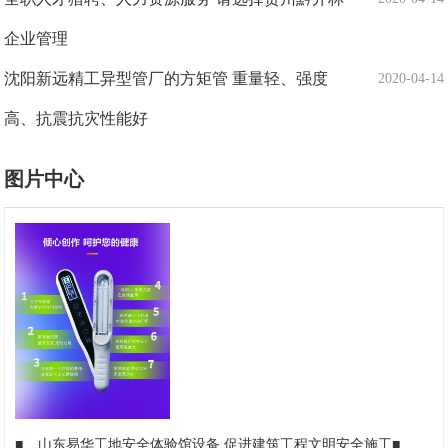
企业管理
沈阳新远精工异型管厂的方矩管 重量轻、强度
2020-04-14
高、抗震抗灾性能好
图片中心
■
山东易华工地安全体验馆设备 促进建筑工程文明安全施工
■
上海