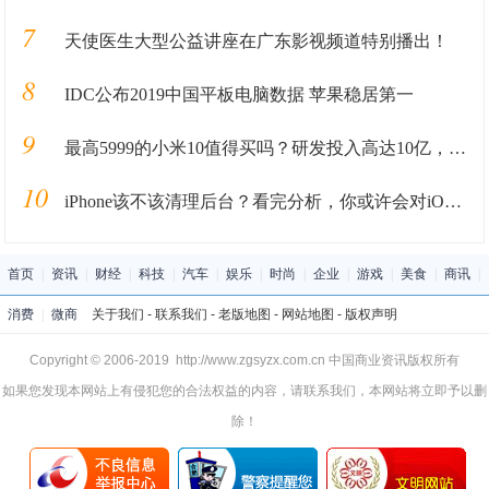
7
天使医生大型公益讲座在广东影视频道特别播出！
8
IDC公布2019中国平板电脑数据 苹果稳居第一
9
最高5999的小米10值得买吗？研发投入高达10亿，雷军：是友情价
10
iPhone该不该清理后台？看完分析，你或许会对iOS系统改观
首页
|
资讯
|
财经
|
科技
|
汽车
|
娱乐
|
时尚
|
企业
|
游戏
|
美食
|
商讯
|
消费
|
微商
关于我们
-
联系我们
-
老版地图
-
网站地图
-
版权声明
Copyright © 2006-2019 http://www.zgsyzx.com.cn 中国商业资讯版权所有
如果您发现本网站上有侵犯您的合法权益的内容，请联系我们，本网站将立即予以删
除！