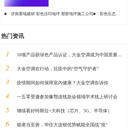
■
济南赛瑞建材 彩色压印地坪 塑胶地坪施工公司
■
彩色生态透水混凝土艺术地坪优质施工，就找济南赛瑞建材
热门资讯
1
18项产品获绿色产品认证，大金空调成为中国质量认证中心“绿色产品首批获证企业”
2
大金空调在行动，抗疫中的“空气守护者”
3
疫情期间如何保障室内健康？大金空调告诉你
4
一五零受邀参加豫鄂连线急诊领域学术线上研讨会
5
继续看好特斯拉+大科技（芯片、5G、半导体）
6
能者当至善，华住大连锁优势赋能全国战"疫"