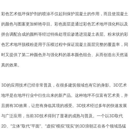
彩色艺术低坪保护剂的喷涂不仅起到保护混凝土的作用，而且使混凝土
的颜色与图案更加鲜艳夺目。彩色面层是通过彩色艺术地坪强化料以及
拼合调配合成的颜料等经过特殊处理后渗透进混凝土表层。粉末状的彩
色艺术地坪脱模粉是用于压模过程中保证混凝土面层完整的覆盖率，同
时又提供了第二种颜色并与强化料的基本颜色组合、从而创造出天然逼
真的效果。
3D的应用技术已经非常普及，在很多建筑领域也有它的身影。3D艺术
地坪是在地坪行业中衍生出来的新产品。这种地坪不仅富有艺术美，并
且拥有3D效果，让您有身临其境的感受。3D技术经过多年的快速发展
与广泛应用，当前3D技术得到了显著的成熟与普及。一个以3D取代
2D、“立体”取代“平面”、“虚拟”模拟“现实”的3D浪朝正在各个领域迅猛