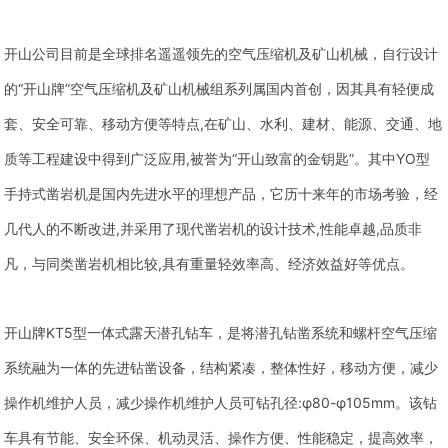
开山公司目前是全球排名遥遥领先的空气压缩机及矿山机械，自行设计
的“开山牌”空气压缩机及矿山机械组系列属国内首创，因其具有轻便成
套、安全可靠、移动方便等特点,在矿山、水利、建材、能源、交通、地
质等工程建设中得到广泛应用,被誉为“开山致富的金钥匙”。其中YO型
手持式凿岩机是国内先进水平的理想产品，它历十来年的市场考验，经
几代人的不断改进,并采用了现代凿岩机的设计技术,性能卓越,品质非
凡，与同类凿岩机相比较,具有重量轻效率高、经济效益好等优点。
开山牌KT5型一体式露天潜孔钻车，是将潜孔钻凿系统和螺杆空气压缩
系统融为一体的先进钻凿设备，结构紧凑，整体性好，移动方便，减少
操作机维护人员，减少操作机维护人员可钻孔径:φ80-φ105mm。该钻
车具有节能、安全环保、机动灵活、操作方便、性能稳定，提高效率，