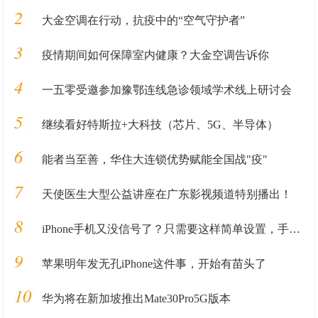
2
大金空调在行动，抗疫中的“空气守护者”
3
疫情期间如何保障室内健康？大金空调告诉你
4
一五零受邀参加豫鄂连线急诊领域学术线上研讨会
5
继续看好特斯拉+大科技（芯片、5G、半导体）
6
能者当至善，华住大连锁优势赋能全国战"疫"
7
天使医生大型公益讲座在广东影视频道特别播出！
8
iPhone手机又没信号了？只需要这样简单设置，手机信号瞬间满格
9
苹果明年发无孔iPhone这件事，开始有苗头了
10
华为将在新加坡推出Mate30Pro5G版本