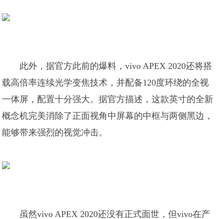
此外，据官方此前的爆料，vivo APEX 2020还将搭
载高倍率连续光学变焦技术，并配备120度环绕的全视
一体屏，配置十分强大。据官方描述，这款英寸的全新
概念机完美消除了正面视角中屏幕的中框与两侧黑边，
能够带来强烈的视觉冲击。
虽然vivo APEX 2020还没有正式面世，但vivo在产