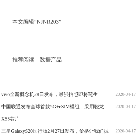
本文编辑“NJNR203”
推荐阅读：
数据产品
vivo全新概念机28日发布，最强拍照即将诞生
2020-04-17
中国联通发布全球首款5G+eSIM模组，采用骁龙
2020-04-17
X55芯片
三星GalaxyS20国行版2月27日发布，价格让我们拭
2020-04-17