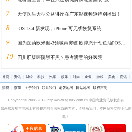
7
天使医生大型公益讲座在广东影视频道特别播出！
8
iOS 13.4 新发现，iPhone 可无线恢复系统
9
国为医药欧米伽-3领域再突破 欧淬恩开创鱼油POSTT（博斯特）体系
10
四川肛肠医院黑不黑？患者满意的好医院
首页
|
资讯
|
财经
|
科技
|
汽车
|
娱乐
|
时尚
|
企业
|
游戏
|
美食
|
商讯
|
消费
|
微商
关于我们
-
联系我们
-
老版地图
-
网站地图
-
版权声明
Copyright © 2006-2019 http://www.zgsyzx.com.cn 中国商业资讯版权所有
如果您发现本网站上有侵犯您的合法权益的内容，请联系我们，本网站将立即予以删
除！