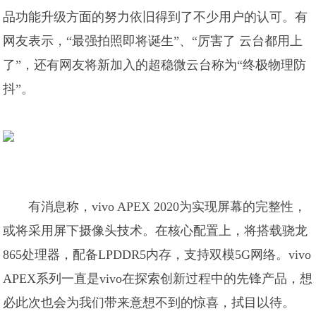
品功能升级方面的努力依旧得到了不少用户的认可。有
网友表示，“最强拍照即将诞生”、“厉害了 云台都用上
了”，还有网友将新加入的超稳微云台称为“终极物理防
抖”。
有消息称，vivo APEX 2020为实现屏幕的完整性，
或将采用屏下摄像头技术。在核心配置上，将搭载骁龙
865处理器，配备LPDDR5内存，支持双模5G网络。vivo
APEX系列一直是vivo在探索创新过程中的先锋产品，想
必此次也会为我们带来意想不到的惊喜，拭目以待。