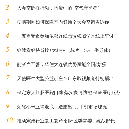
2
大金空调在行动，抗疫中的“空气守护者”
3
疫情期间如何保障室内健康？大金空调告诉你
4
一五零受邀参加豫鄂连线急诊领域学术线上研讨会
5
继续看好特斯拉+大科技（芯片、5G、半导体）
6
能者当至善，华住大连锁优势赋能全国战"疫"
7
天使医生大型公益讲座在广东影视频道特别播出！
8
保定东大肛肠医院口碑 落实疫情防控 保证医疗服务
9
荣耀小米互揭老底，透露出2月手机市场现况
10
推动家政行业复工复产 朝阳区委常委、统战部长暴剑调研管家帮