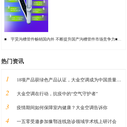
■
宇昊沟槽管件畅销国内外 不断提升国产沟槽管件市场竞争力
■
安
热门资讯
1
18项产品获绿色产品认证，大金空调成为中国质量认证中心“绿色产品首批获证企业”
2
大金空调在行动，抗疫中的“空气守护者”
3
疫情期间如何保障室内健康？大金空调告诉你
4
一五零受邀参加豫鄂连线急诊领域学术线上研讨会