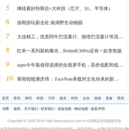
5
继续看好特斯拉+大科技（芯片、5G、半导体）
6
假期游玩新去处 南湖野生动物园
7
大连精工，优质阿牛巴流量计、德塔巴流量计等流量测量装置
8
红米一系列新机曝光，RedmiK30Pro还有一款变焦版
9
oppo今年最值得选择的全面屏手机，高价低配和低价高配都有
10
掌阅智能潘庆伟 ：FaceNote承载对文化传承的新思考
首页
|
资讯
|
财经
|
科技
|
汽车
|
娱乐
|
时尚
|
企业
|
游戏
|
美食
|
商讯
|
消费
|
微商
关于我们
-
联系我们
-
老版地图
-
网站地图
-
版权声明
Copyright © 2006-2019 http://www.zgsyzx.com.cn 中国商业资讯版权所有