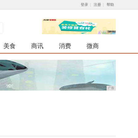
登录
|
注册
|
帮助
美食
商讯
消费
微商
广告