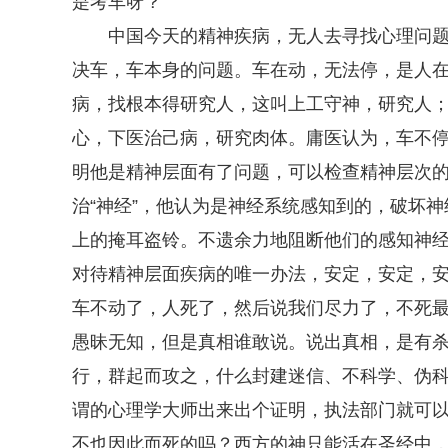
是考车呀？
中国今天的精神疾病，无人去寻找心理问
决车，车本身的问题。车在动，无法停，是人
病，找根本得研究人，这叫上工守神，研究人
心，下医治己病，研究肉体。庸医认为，车不
明他是精神层面有了问题，可以检查精神层次
治“神经”，他认为是神经系统感知到的，破坏
上的掩耳盗铃。不遗余力地阻断他们的感知神
对待精神层面疾病的唯一办法，安定，安定，
车不动了，人死了，然后说我们尽力了，不死
愚昧无知，但是真相谁敢说。说出真相，是有
行，群起而攻之，什么封建迷信、不科学、伪
谓的心理学大师出来出个证明，执法部门就可
不也因此而死的吗？西方的神只能活在圣经中