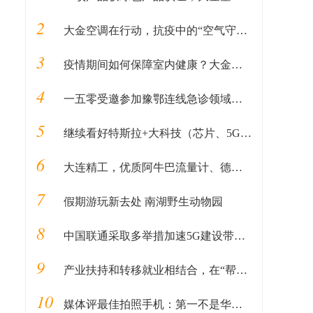
2
大金空调在行动，抗疫中的“空气守护者”
3
疫情期间如何保障室内健康？大金空调告诉你
4
一五零受邀参加豫鄂连线急诊领域学术线上研讨会
5
继续看好特斯拉+大科技（芯片、5G、半导体）
6
大连精工，优质阿牛巴流量计、德塔巴流量计等流量测量装置
7
假期游玩新去处 南湖野生动物园
8
中国联通采取多举措加速5G建设带动主设备厂产能恢复
9
产业扶持和转移就业相结合，在“帮”字上下功夫
10
媒体评最佳拍照手机：第一不是华为，而是OPPO Reno2