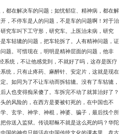
题，都在解决车的问题；如忧郁症、精神病，都在解
在开，不停车是人的问题，不是车的问题啊！对于治
；研究车叫下工守形，研究车。上医治未病，研究
停是车轱辘的问题，把车轮拆了。人有精神问题，证
的问题。可惜现在，明明是精神层面的问题，他非
神经系统，不让他感觉到，不就好了吗，这存是医疗
经系统，只有止疼药、麻醉针、安定片，这就是现在
安定。如同为了不让车动而拆轱辘。没有了车轱辘，
最后人也变得痴呆傻了。车拆完不动了就算治好了？
杀头的风险的，在西方是要被钉死的，在中国也不
科学、玄学、神学、神棍，神婆、骗子，最后找个所
以把你送入监狱。传说耶稣不就是这么死的吗？华陀
，中国的神也只能活在中国传统文化的课本里。盘古