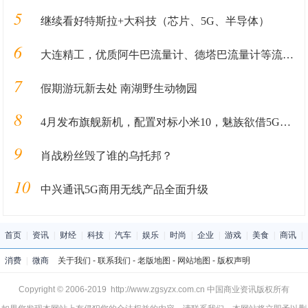
5
继续看好特斯拉+大科技（芯片、5G、半导体）
6
大连精工，优质阿牛巴流量计、德塔巴流量计等流量测量装置
7
假期游玩新去处 南湖野生动物园
8
4月发布旗舰新机，配置对标小米10，魅族欲借5G市场“翻身”？
9
肖战粉丝毁了谁的乌托邦？
10
中兴通讯5G商用无线产品全面升级
首页
|
资讯
|
财经
|
科技
|
汽车
|
娱乐
|
时尚
|
企业
|
游戏
|
美食
|
商讯
|
消费
|
微商
关于我们
-
联系我们
-
老版地图
-
网站地图
-
版权声明
Copyright © 2006-2019 http://www.zgsyzx.com.cn 中国商业资讯版权所有