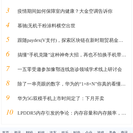
3
疫情期间如何保障室内健康？大金空调告诉你
4
慕驰|无机干粉涂料横空出世
5
跟随paydex(V支付)，探索区块链在新时期贸易金融业务中的应用
6
搞懂“手机克隆”这种神奇大招，再也不怕换手机带来的数据丢失
7
一五零受邀参加豫鄂连线急诊领域学术线上研讨会
8
除了一串亮眼的数字，华为的“1+8+N”你真的看懂了吗？
9
华为5G双模手机上市时间定了：下月开卖
10
LPDDR5内存引发的争论：内存容量和内存频率，究竟哪个更重要？
首页
|
资讯
|
财经
|
科技
|
汽车
|
娱乐
|
时尚
|
企业
|
游戏
|
美食
|
商讯
|