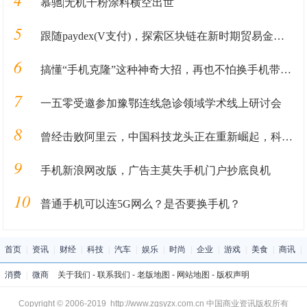
慕驰|无机干粉涂料横空出世
5
跟随paydex(V支付)，探索区块链在新时期贸易金融业务中的应用
6
搞懂“手机克隆”这种神奇大招，再也不怕换手机带来的数据丢失
7
一五零受邀参加豫鄂连线急诊领域学术线上研讨会
8
曾经击败阿里云，中国科技龙头正在重新崛起，科技实力风采依旧
9
手机新浪网改版，广告主莫失手机门户抄底良机
10
普通手机可以连5G网么？是否要换手机？
首页
|
资讯
|
财经
|
科技
|
汽车
|
娱乐
|
时尚
|
企业
|
游戏
|
美食
|
商讯
|
消费
|
微商
关于我们
-
联系我们
-
老版地图
-
网站地图
-
版权声明
Copyright © 2006-2019 http://www.zgsyzx.com.cn 中国商业资讯版权所有