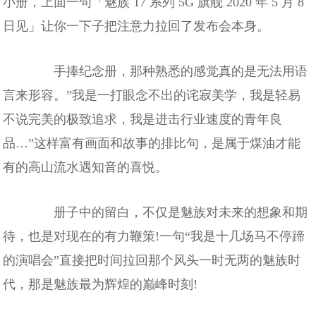
小册，上面一句「魅族 17 系列 5G 旗舰 2020 年 5 月 8
日见」让你一下子把注意力拉回了发布会本身。
手捧纪念册，那种熟悉的感觉真的是无法用语
言来形容。”我是一打眼念不出的诧寂美学，我是轻易
不说完美的极致追求，我是进击行业速度的青年良
品…”这样富有画面和故事的排比句，是属于煤油才能
有的高山流水遇知音的喜悦。
册子中的留白，不仅是魅族对未来的想象和期
待，也是对现在的有力鞭策!一句“我是十几场马不停蹄
的演唱会”直接把时间拉回那个风头一时无两的魅族时
代，那是魅族最为辉煌的巅峰时刻!