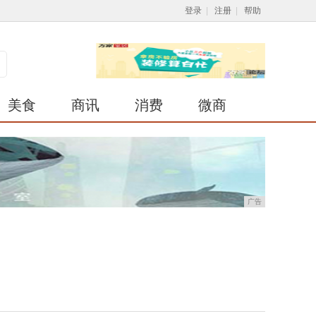
登录
|
注册
|
帮助
美食
商讯
消费
微商
广告