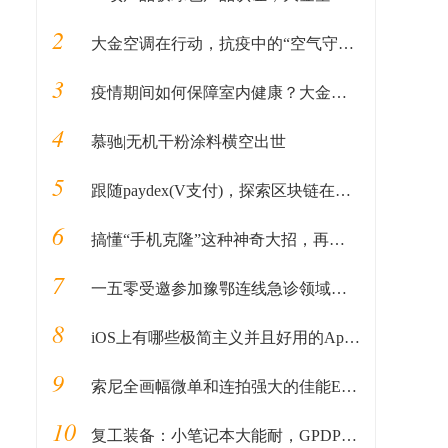
2
大金空调在行动，抗疫中的“空气守护者”
3
疫情期间如何保障室内健康？大金空调告诉你
4
慕驰|无机干粉涂料横空出世
5
跟随paydex(V支付)，探索区块链在新时期贸易金融业务中的应用
6
搞懂“手机克隆”这种神奇大招，再也不怕换手机带来的数据丢失
7
一五零受邀参加豫鄂连线急诊领域学术线上研讨会
8
iOS上有哪些极简主义并且好用的App推荐？
9
索尼全画幅微单和连拍强大的佳能EOS R5你选择谁
10
复工装备：小笔记本大能耐，GPDP2Max带来新体验