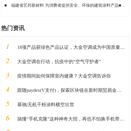
■
福建省艺邦新材料 为消费者提供安全、环保的建筑涂料产品
■
吉
热门资讯
1
18项产品获绿色产品认证，大金空调成为中国质量认证中心“绿色产品首批获证企业”
2
大金空调在行动，抗疫中的“空气守护者”
3
疫情期间如何保障室内健康？大金空调告诉你
4
跟随paydex(V支付)，探索区块链在新时期贸易金融业务中的应用
5
慕驰|无机干粉涂料横空出世
6
搞懂“手机克隆”这种神奇大招，再也不怕换手机带来的数据丢失