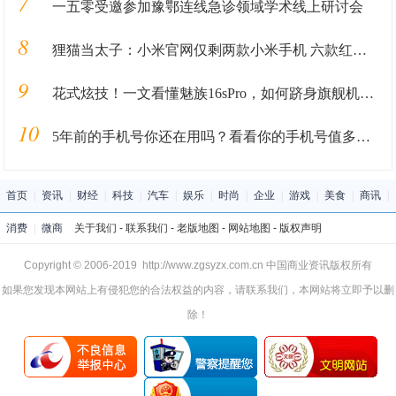
7
一五零受邀参加豫鄂连线急诊领域学术线上研讨会
8
狸猫当太子：小米官网仅剩两款小米手机 六款红米当主力
9
花式炫技！一文看懂魅族16sPro，如何跻身旗舰机皇保值榜前五
10
5年前的手机号你还在用吗？看看你的手机号值多少钱？
首页
|
资讯
|
财经
|
科技
|
汽车
|
娱乐
|
时尚
|
企业
|
游戏
|
美食
|
商讯
|
消费
|
微商
关于我们
-
联系我们
-
老版地图
-
网站地图
-
版权声明
Copyright © 2006-2019 http://www.zgsyzx.com.cn 中国商业资讯版权所有
如果您发现本网站上有侵犯您的合法权益的内容，请联系我们，本网站将立即予以删
除！