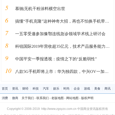
5
慕驰|无机干粉涂料横空出世
6
搞懂“手机克隆”这种神奇大招，再也不怕换手机带来的数据丢失
7
一五零受邀参加豫鄂连线急诊领域学术线上研讨会
8
科锐国际2019年营收超35亿元，技术产品服务能力升级
9
中国平安一季报透视：疫情之下的“反脆弱性”
10
八款5G手机即将上市：华为独四款，中兴OV一加瓜分名额
首页
|
资讯
|
财经
|
科技
|
汽车
|
娱乐
|
时尚
|
企业
|
游戏
|
美食
|
商讯
|
消费
|
微商
关于我们
-
联系我们
-
老版地图
-
网站地图
-
版权声明
Copyright © 2006-2019 http://www.zgsyzx.com.cn 中国商业资讯版权所有