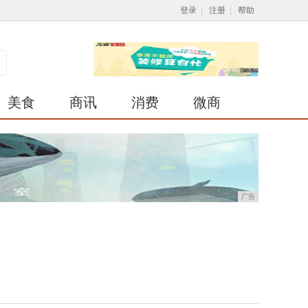
登录
|
注册
|
帮助
美食
商讯
消费
微商
广告