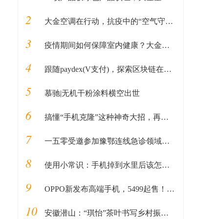
2
大金空调在行动，抗疫中的“空气守护者”
3
疫情期间如何保障室内健康？大金空调告诉你
4
跟随paydex(V支付)，探索区块链在新时期贸易金融业务中的应用
5
慕驰|无机干粉涂料横空出世
6
搞懂“手机克隆”这种神奇大招，再也不怕换手机带来的数据丢失
7
一五零受邀参加豫鄂连线急诊领域学术线上研讨会
8
使用小常识：手机掉到水里后该怎么办？
9
OPPO新发布高端手机，5499起售！能获得消费者青睐？
10
安徽潜山：“琪怡”茶叶书写乡村振兴“大文章”