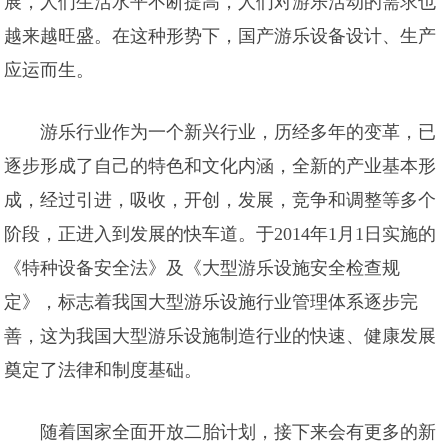
展，人们生活水平不断提高，人们对游乐活动的需求也
越来越旺盛。在这种形势下，国产游乐设备设计、生产
应运而生。
游乐行业作为一个新兴行业，历经多年的变革，已
逐步形成了自己的特色和文化内涵，全新的产业基本形
成，经过引进，吸收，开创，发展，竞争和调整等多个
阶段，正进入到发展的快车道。于2014年1月1日实施的
《特种设备安全法》及《大型游乐设施安全检查规
定》，标志着我国大型游乐设施行业管理体系逐步完
善，这为我国大型游乐设施制造行业的快速、健康发展
奠定了法律和制度基础。
随着国家全面开放二胎计划，接下来会有更多的新