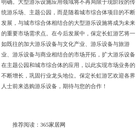
明确。大型游乐设施应用领域将不再局限于现阶段的传
统游乐场、主题公园，而是随着城市综合体项目的不断
发展，与城市综合体相结合的大型游乐设施将成为未来
的重要市场需求点。在今后发展中，保定长虹游艺将一
如既往的加大游乐设备与文化产业、游乐设备与旅游
业、游乐设备与商业相结合的市场开拓，扩大游乐设备
在主题公园和城市综合体的应用，以此实现市场业务的
不断增长，巩固行业龙头地位。保定长虹游艺欢迎各界
人士前来选购游乐设备，期待与您的合作！
推荐阅读：
365家居网