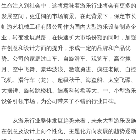
生命注入到社会中，这将意味着游乐行业将会有更多的
发展空间，更辽阔的市场前景。在此背景下，保定市长
虹游艺机械工程有限公司作为国内大型游乐设备制造企
业，转变发展思路，在快速扩大市场份额的同时，加强
在创意和设计方面的提升，形成一定的品牌和产品优
势。公司的家庭过山车、自旋滑车、观览车、高空揽
月、空中飞舞、豪华波浪、激流勇进、疯狂老鼠、自控
飞机、滑行车（龙）、超级秋千、海盗船、太空飞碟、
大摆锤、旋转跳楼机、迪斯科转盘等大、中、小型游乐
设备引领市场，为公司带来了不错的行业口碑。
从游乐行业整体发展趋势来看，未来大型游乐设施
在创意及设计上向个性化、主题化方向发展的趋势逐渐