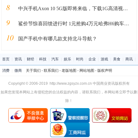
8
中兴手机Axon 10 5G版即将来临，下载1G高清视频仅4秒
9
鲨价节惊喜回馈进行时 1元抢购4万元哈弗H6购车补贴
10
国产手机中有哪几款支持北斗导航？
首页
|
资讯
|
财经
|
科技
|
汽车
|
娱乐
|
时尚
|
企业
|
游戏
|
美食
|
商讯
|
消费
|
微商
关于我们
-
联系我们
-
老版地图
-
网站地图
-
版权声明
Copyright © 2006-2019 http://www.zgsyzx.com.cn 中国商业资讯版权所有
如果您发现本网站上有侵犯您的合法权益的内容，请联系我们，本网站将立即予以删
除！