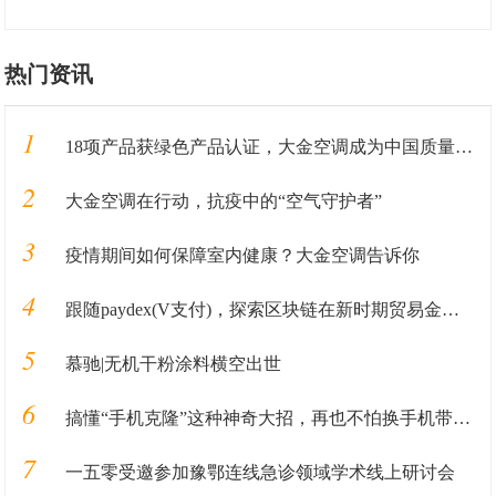
热门资讯
1
18项产品获绿色产品认证，大金空调成为中国质量认证中心“绿色产品首批获证企业”
2
大金空调在行动，抗疫中的“空气守护者”
3
疫情期间如何保障室内健康？大金空调告诉你
4
跟随paydex(V支付)，探索区块链在新时期贸易金融业务中的应用
5
慕驰|无机干粉涂料横空出世
6
搞懂“手机克隆”这种神奇大招，再也不怕换手机带来的数据丢失
7
一五零受邀参加豫鄂连线急诊领域学术线上研讨会