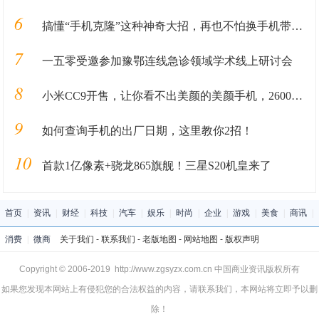
6
搞懂“手机克隆”这种神奇大招，再也不怕换手机带来的数据丢失
7
一五零受邀参加豫鄂连线急诊领域学术线上研讨会
8
小米CC9开售，让你看不出美颜的美颜手机，2600不到就能带回家
9
如何查询手机的出厂日期，这里教你2招！
10
首款1亿像素+骁龙865旗舰！三星S20机皇来了
首页
|
资讯
|
财经
|
科技
|
汽车
|
娱乐
|
时尚
|
企业
|
游戏
|
美食
|
商讯
|
消费
|
微商
关于我们
-
联系我们
-
老版地图
-
网站地图
-
版权声明
Copyright © 2006-2019 http://www.zgsyzx.com.cn 中国商业资讯版权所有
如果您发现本网站上有侵犯您的合法权益的内容，请联系我们，本网站将立即予以删
除！