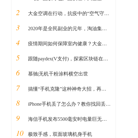
2
大金空调在行动，抗疫中的“空气守护者”
3
2020年是全民副业的元年，淘油集领跑
4
疫情期间如何保障室内健康？大金空调告诉你
5
跟随paydex(V支付)，探索区块链在新时期贸易金融业务中的应用
6
慕驰|无机干粉涂料横空出世
7
搞懂“手机克隆”这种神奇大招，再也不怕换手机带来的数据丢失
8
iPhone手机丢了怎么办？教你找回丢失的手机！
9
海信手机发布5500毫安时电量巨无霸 4月3日峨眉山揭秘
10
极致手感，双面玻璃机身手机