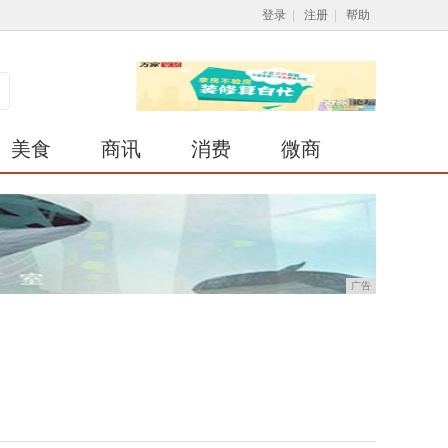
登录
|
注册
|
帮助
美食
商讯
消费
微商
广告