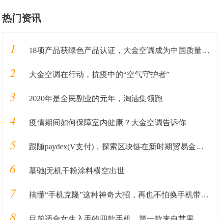
热门资讯
1
18项产品获绿色产品认证，大金空调成为中国质量认证中心“绿色产品首批获证企业”
2
大金空调在行动，抗疫中的“空气守护者”
3
2020年是全民副业的元年，淘油集领跑
4
疫情期间如何保障室内健康？大金空调告诉你
5
跟随paydex(V支付)，探索区块链在新时期贸易金融业务中的应用
6
慕驰|无机干粉涂料横空出世
7
搞懂“手机克隆”这种神奇大招，再也不怕换手机带来的数据丢失
8
目前适合女生入手的四款手机，第一款来自苹果，最后是自拍神器！