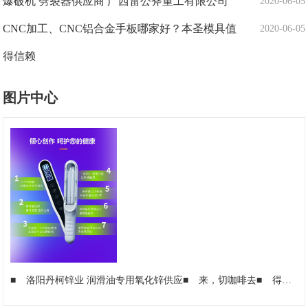
爆破机 劈裂器供应商 广西雷公斧重工有限公司
2020-06-05
CNC加工、CNC铝合金手板哪家好？本圣模具值
2020-06-05
得信赖
图片中心
■
洛阳丹柯锌业 润滑油专用氧化锌供应
■
来，切咖啡去
■
得闲饮茶！走起