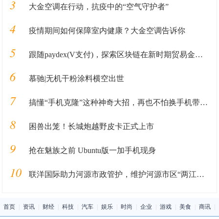
3
大金空调在行动，抗疫中的“空气守护者”
4
疫情期间如何保障室内健康？大金空调告诉你
5
跟随paydex(V支付)，探索区块链在新时期贸易金融业务中的应用
6
慕驰|无机干粉涂料横空出世
7
搞懂“手机克隆”这种神奇大招，再也不怕换手机带来的数据丢失
8
困兽出笼！长城炮越野皮卡正式上市
9
抢在魅族之前 Ubuntu版一加手机现身
10
联洋国际助力河源市政管护，维护河源市区“两江四岸”水域通航安全
首页
|
资讯
|
财经
|
科技
|
汽车
|
娱乐
|
时尚
|
企业
|
游戏
|
美食
|
商讯
|