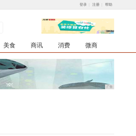
登录
|
注册
|
帮助
美食
商讯
消费
微商
广告