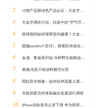
2
18项产品获绿色产品认证，大金空调成为中国质量认证中心“绿色产品首批获证企业”
3
大金空调在行动，抗疫中的“空气守护者”
4
疫情期间如何保障室内健康？大金空调告诉你
5
跟随paydex(V支付)，探索区块链在新时期贸易金融业务中的应用
6
金涌、鲁迪系列油 冷榨野生核桃油生产商
7
慕驰|无机干粉涂料横空出世
8
雨虹防水维修：如何杜绝混凝土屋面反复渗漏
9
市政协委员对体医融合发展进行调研
10
iPhone在欧美市占皆下滑 华为和荣耀占据中国半壁江山