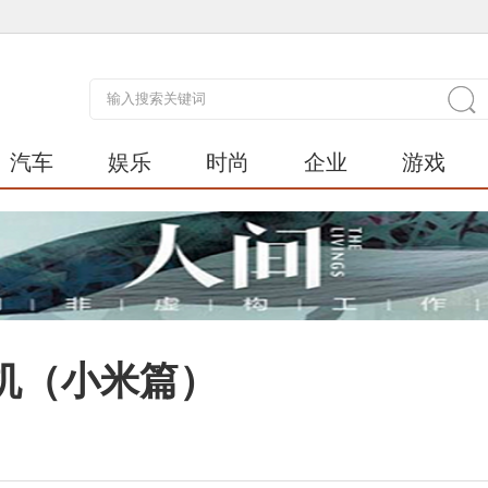
汽车
娱乐
时尚
企业
游戏
机（小米篇）