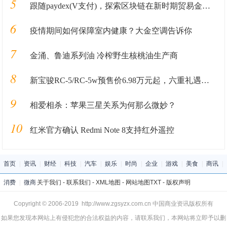
5
跟随paydex(V支付)，探索区块链在新时期贸易金融业务中的应用
6
疫情期间如何保障室内健康？大金空调告诉你
7
金涌、鲁迪系列油 冷榨野生核桃油生产商
8
新宝骏RC-5/RC-5w预售价6.98万元起，六重礼遇带你告别叔味轿车
9
相爱相杀：苹果三星关系为何那么微妙？
10
红米官方确认 Redmi Note 8支持红外遥控
首页
|
资讯
|
财经
|
科技
|
汽车
|
娱乐
|
时尚
|
企业
|
游戏
|
美食
|
商讯
|
消费
|
微商
关于我们
-
联系我们
-
XML地图
-
网站地图
TXT
-
版权声明
Copyright © 2006-2019 http://www.zgsyzx.com.cn 中国商业资讯版权所有
如果您发现本网站上有侵犯您的合法权益的内容，请联系我们，本网站将立即予以删