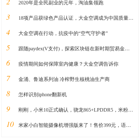
2
2020年是全民副业的元年，淘油集领跑
3
18项产品获绿色产品认证，大金空调成为中国质量认证中心“绿色产品首批获证企业”
4
大金空调在行动，抗疫中的“空气守护者”
5
跟随paydex(V支付)，探索区块链在新时期贸易金融业务中的应用
6
疫情期间如何保障室内健康？大金空调告诉你
7
金涌、鲁迪系列油 冷榨野生核桃油生产商
8
怎样识别iphone翻新机
9
刚刚，小米10正式确认，骁龙865+LPDDR5，米粉要沸腾了
10
米家小白智能摄像机增强版来了！售价399元，语音互动，智能看家