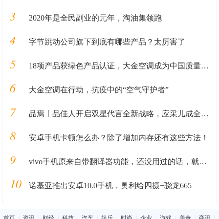
3
2020年是全民副业的元年，淘油集领跑
4
字节跳动公司旗下到底有哪些产品？太厉害了
5
18项产品获绿色产品认证，大金空调成为中国质量认证中心“绿色产品首批获证企业”
6
大金空调在行动，抗疫中的“空气守护者”
7
品焉丨品佳人开启双星代言全新战略，应采儿成全新代言人
8
安卓手机卡顿怎么办？除了增加内存还有这些方法！
9
vivo手机原来自带翻译器功能，还没用过的话，就问你亏不亏？
10
诺基亚推出安卓10.0手机，奥利给四摄+骁龙665
首页
|
资讯
|
财经
|
科技
|
汽车
|
娱乐
|
时尚
|
企业
|
游戏
|
美食
|
商讯
|