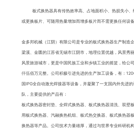
板式换热器具有传热效率高、占地面积小、热损失小、
或更换板片、可随用热量增加而增多板片而不需更换任何设
金多邦机械（江阴）有限公司是专业的板式换热器生产制造企业
梁溪、金匮的江苏省无锡市江阴市，地理位置优越，风景秀
风景旅游城市，更是中国民族工业和乡镇工业的摇篮，给公
仟伍佰万元整。公司积极引进先进的生产加工设备，有：1200
国IPG全自动激光焊接器等设备，并凝聚了一支国内外先进
队，主要提供的产品有：
板式换热器密封垫、全焊式换热器、板式换热器清洗、双壁
用板式换热器、汽融换热机组、板式热交换器、板式换热器
换热器等产品。公司技术力量雄厚，通过与世界专业科研机构强