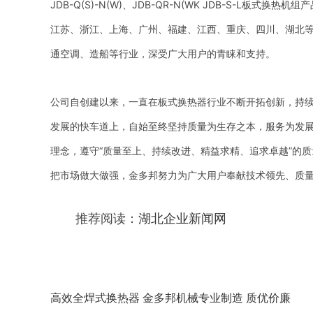
JDB-Q(S)-N(W)、JDB-QR-N(WK JDB-S-L
江苏、浙江、上海、广州、福建、江西、重庆、四川、湖北等
通空调、造船等行业，深受广大用户的青睐和支持。
公司自创建以来，一直在板式换热器行业不断开拓创新，持
发展的快车道上，自始至终坚持质量为生存之本，服务为发展
理念，遵守“质量至上、持续改进、精益求精、追求卓越”的
把市场做大做强，金多邦努力为广大用户奉献技术领先、质
推荐阅读：
湖北企业新闻网
高效全焊式换热器 金多邦机械专业制造 质优价廉