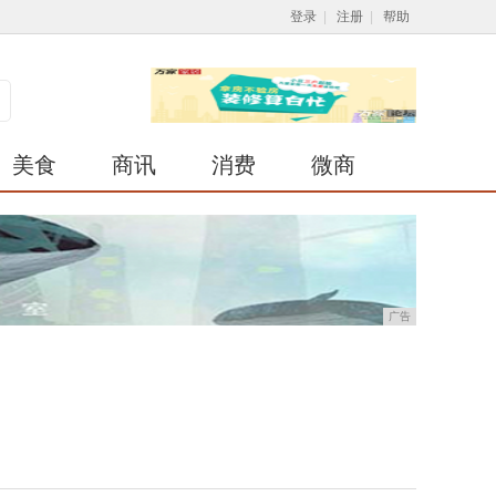
登录
|
注册
|
帮助
美食
商讯
消费
微商
广告