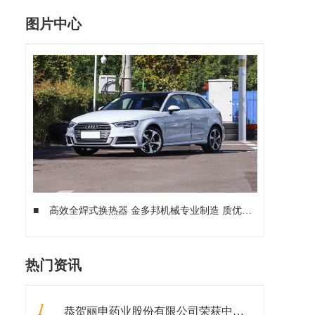
图片中心
■
高效全焊式换热器 金多邦机械专业制造 质优价廉
■
四川太
热门资讯
1
恭贺丽申药业股份有限公司荣获中国科技创新先进单位