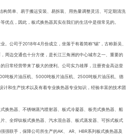
结构简单、易于搬运安装、易拆装、用热量调整灵活、可定期清洗
备等优点，因此，板式换热器其实在我们的生活中是很常见的。
。公司于2018年4月份成立，坐落于有着简称“锡”，古称新吴、
丽，周边交通也十分方便，是长江三角洲的中心城市之一、重要的
司的日常经营带来了极大的便利。公司实力雄厚，注册资金高达壹
0吨板片油压机、5000吨板片油压机、2500吨板片油压机、德
的设计和生产技术以及有着专业换热器专业知识，经验丰富的技术团
板式换热器、不锈钢蒸汽喷射器、板式冷凝器、板壳式换热器、船
板片、全焊钛板式换热器、汽水混合器、板式蒸发器、可拆式板式
强联手，保障公司所生产的AK、 AR、HBR系列板式换热器及