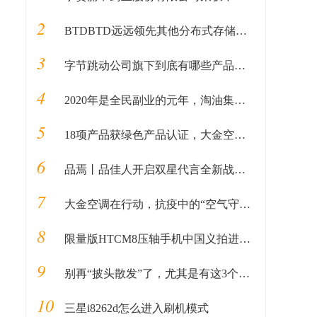
2
BTDBTD远远领先其他分布式存储，BTD挖矿新手入门教程
3
字节跳动公司旗下到底有哪些产品？太厉害了
4
2020年是全民副业的元年，淘油集领跑
5
18项产品获绿色产品认证，大金空调成为中国质量认证中心“绿色产品首批获证企业”
6
品焉丨品佳人开启双星代言全新战略，应采儿成全新代言人
7
大金空调在行动，抗疫中的“空气守护者”
8
限量版HTCM8压轴手机中国义拍进行中
9
别再“披头散发”了，尤其是有这3个特点的女生
10
三星i8262d怎么进入刷机模式