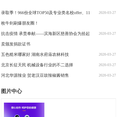
录取季！966份全球TOP50及专业类名校offer、11
2020-03-27
枚牛剑刷爆朋友圈！
抗击疫情 承责奉献——滨海新区慈善协会为拾起
2020-03-27
卖颁发捐款证书
五色糙米哪家好 湖南水府庙农林科技
2020-03-27
北京长征天民 机械设备行业的不二选择
2020-03-27
河北华源辣业 贺老汉豆豉辣椒酱销售
2020-03-27
图片中心