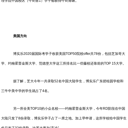
理学院中国校区（牛剑各1）学子都获得牛剑青睐。
美国方向
博实乐2020届国际考学子收获美国TOP50院校offer共78份，包括芝加哥大
学、约翰霍普金斯大学、范德堡大学这三所排名比一些藤校还靠前的TOP 15大学。
据了解，芝大今年一共录取52名中国大陆学生，博实乐广东碧桂园学校和
三牛中美中学的学生就占了4名。
另一所全美TOP10的小众名校——约翰霍普金斯大学，今年RD阶段在中国
大陆只发了8份录取，博实乐学子占了一席之地。加上早申请，这所学校给中国学生