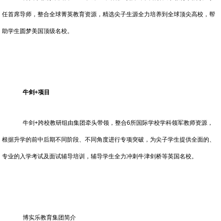
任首席导师，整合全球菁英教育资源，精选尖子生源全力培养到全球顶尖高校，帮
助学生圆梦美国顶级名校。
牛剑
+项目
牛剑+跨校教研组由集团牵头带领，整合6所国际学校学科领军教师资源，
根据升学的前中后期不同阶段、不同角度进行专项突破，为尖子学生提供全面的、
专业的入学考试及面试辅导培训，辅导学生全力冲刺牛津剑桥等英国名校。
博实乐教育集团简介