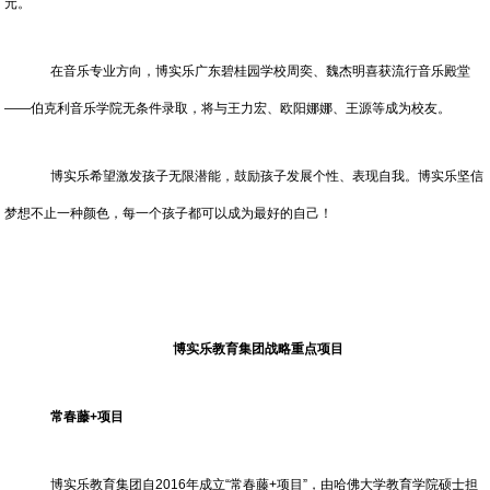
元。
在音乐专业方向，博实乐广东碧桂园学校周奕、魏杰明喜获流行音乐殿堂
——伯克利音乐学院无条件录取，将与王力宏、欧阳娜娜、王源等成为校友。
博实乐希望激发孩子无限潜能，鼓励孩子发展个性、表现自我。博实乐坚信
梦想不止一种颜色，每一个孩子都可以成为最好的自己！
博实乐教育集团战略重点项目
常春藤
+项目
博实乐教育集团自2016年成立“常春藤+项目”，由哈佛大学教育学院硕士担