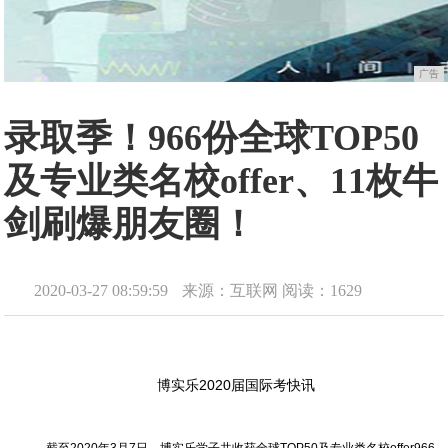
广告
录取季！966份全球TOP50
及专业类名校offer、11枚牛
剑刷爆朋友圈！
2020-03-27 08:59:59
来源：互联网
阅读：1629
博实乐2020届国际考快讯