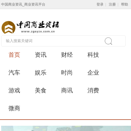
中国商业资讯_商业资讯平台
登录
|
注册
|
帮助
首页
资讯
财经
科技
汽车
娱乐
时尚
企业
游戏
美食
商讯
消费
微商