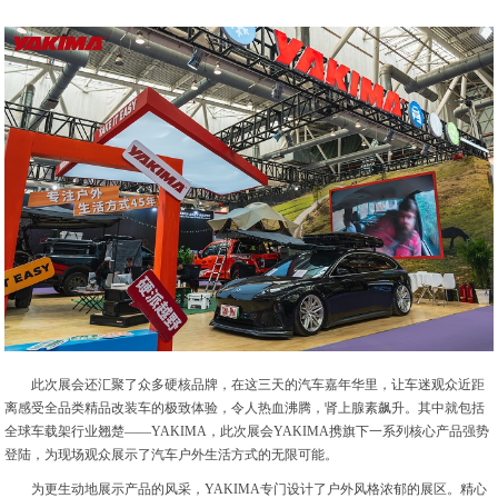
此次展会还汇聚了众多硬核品牌，在这三天的汽车嘉年华里，让车迷观众近距
离感受全品类精品改装车的极致体验，令人热血沸腾，肾上腺素飙升。其中就包括
全球车载架行业翘楚——YAKIMA，此次展会YAKIMA携旗下一系列核心产品强势
登陆，为现场观众展示了汽车户外生活方式的无限可能。
为更生动地展示产品的风采，YAKIMA专门设计了户外风格浓郁的展区。精心