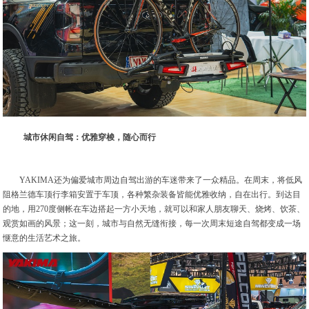
城市休闲自驾：优雅穿梭，随心而行
YAKIMA还为偏爱城市周边自驾出游的车迷带来了一众精品。在周末，将低风
阻格兰德车顶行李箱安置于车顶，各种繁杂装备皆能优雅收纳，自在出行。到达目
的地，用270度侧帐在车边搭起一方小天地，就可以和家人朋友聊天、烧烤、饮茶、
观赏如画的风景；这一刻，城市与自然无缝衔接，每一次周末短途自驾都变成一场
惬意的生活艺术之旅。