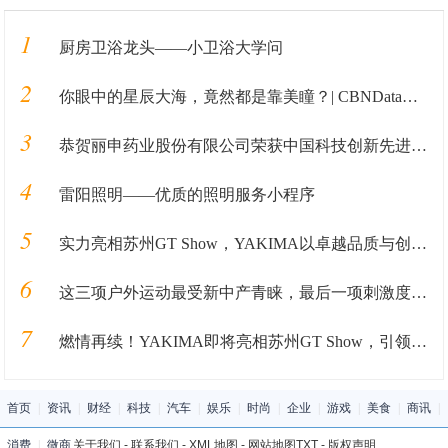
1
厨房卫浴龙头——小卫浴大学问
2
你眼中的星辰大海，竟然都是靠美瞳？| CBNData报告
3
恭贺丽申药业股份有限公司荣获中国科技创新先进单位
4
雷阳照明——优质的照明服务小程序
5
实力亮相苏州GT Show，YAKIMA以卓越品质与创新体验打造户外生活新范式
6
这三项户外运动最受新中产青睐，最后一项刺激度满分
7
燃情再续！YAKIMA即将亮相苏州GT Show，引领汽车户外生活新潮流
首页
|
资讯
|
财经
|
科技
|
汽车
|
娱乐
|
时尚
|
企业
|
游戏
|
美食
|
商讯
|
消费
|
微商
关于我们
-
联系我们
-
XML地图
-
网站地图
TXT
-
版权声明