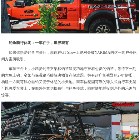
钓鱼骑行休闲：一车在手，世界我有
如果你热爱钓鱼与骑行，那你在GT Show上绝对会被YAKIMA的这一套户外休
闲方案所吸引。
车顶平台上，小精灵钓竿支架和钓竿箱灵巧地守护着心爱的钓竿，等待下一刻
的大鱼上钩；窄筐与保温箱巧妙解决物资存储难题。拥有超广阔视野的270°侧帐，
构建一方既可静心垂钓又便于休憩的小天地。而车位稳固可靠的球头式自行车支架
可以将爱车带上，在郊外任意切换骑行与钓鱼模式，随时随地捕捉到户外的乐趣与
惊喜。