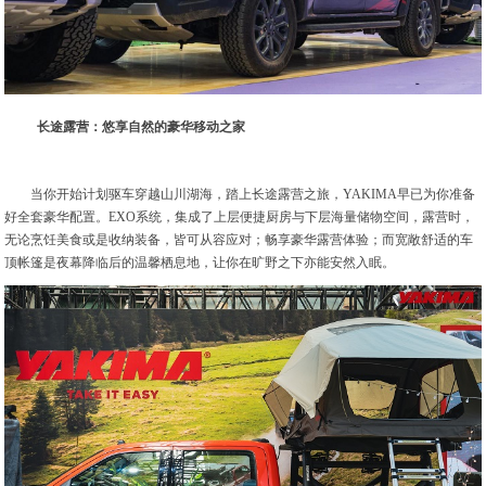
长途露营：悠享自然的豪华移动之家
当你开始计划驱车穿越山川湖海，踏上长途露营之旅，YAKIMA早已为你准备
好全套豪华配置。EXO系统，集成了上层便捷厨房与下层海量储物空间，露营时，
无论烹饪美食或是收纳装备，皆可从容应对；畅享豪华露营体验；而宽敞舒适的车
顶帐篷是夜幕降临后的温馨栖息地，让你在旷野之下亦能安然入眠。