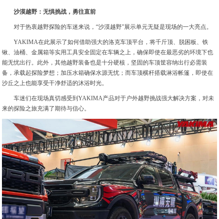
沙漠越野：无惧挑战，勇往直前
对于热衷越野探险的车迷来说，“沙漠越野”展示单元无疑是现场的一大亮点。
YAKIMA在此展示了如何借助强大的洛克车顶平台，将千斤顶、脱困板、铁
锹、油桶、金属箱等实用工具安全固定在车辆之上，确保即使在最恶劣的环境下也
能无忧出行。此外，其他越野装备也是十分硬核，坚固的车顶筐容纳出行必需装
备，承载起探险梦想；加压水箱确保水源无忧；而车顶横杆搭载淋浴帐篷，即使在
沙丘之上也能享受干净舒适的沐浴时光。
车迷们在现场真切感受到YAKIMA产品对于户外越野挑战强大解决方案，对未
来的探险之旅充满了期待与信心。