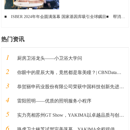
■
ISBER 2024年年会圆满落幕 国家基因库吸引全球瞩目
■
帮消费者安居，助服务者乐业，贝壳杭州站获“上城区优秀合伙人”表彰
热门资讯
1
厨房卫浴龙头——小卫浴大学问
2
你眼中的星辰大海，竟然都是靠美瞳？| CBNData报告
3
恭贺丽申药业股份有限公司荣获中国科技创新先进单位
4
雷阳照明——优质的照明服务小程序
5
实力亮相苏州GT Show，YAKIMA以卓越品质与创新体验打造户外生活新范式
6
路虎卫士林芝试驾完美落幕，YAKIMA全程提供运载解决方案及技术